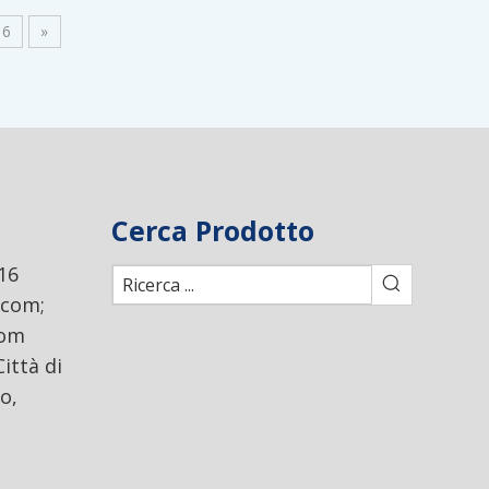
6
»
Cerca Prodotto
16
.com
;
com
ittà di
o,