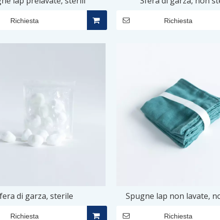
ne lap prelavate, sterili
Sfera di garza, non st
Richiesta
Richiesta
fera di garza, sterile
Spugne lap non lavate, no
Richiesta
Richiesta