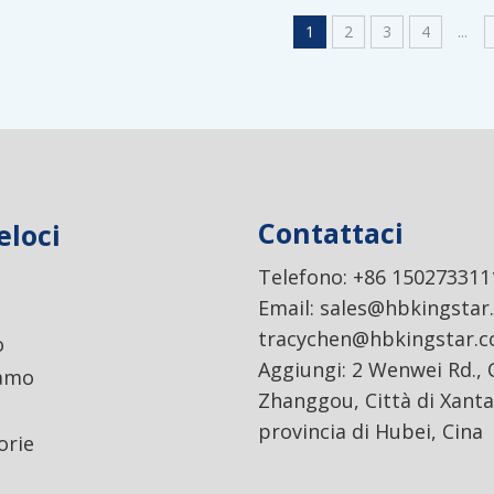
1
2
3
4
...
Contattaci
eloci
Telefono: +86 150273311
Email:
sales@hbkingstar
tracychen@hbkingstar.
o
Aggiungi: 2 Wenwei Rd., C
iamo
Zhanggou, Città di Xanta
provincia di Hubei, Cina
orie