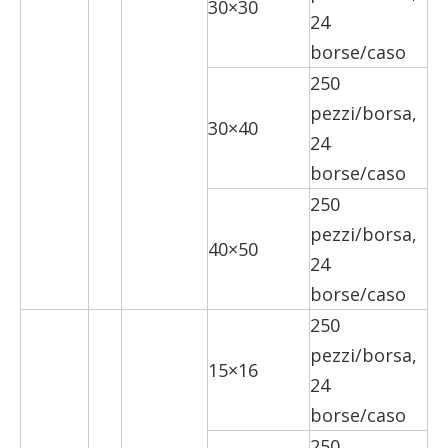
30×30
24
borse/caso
250
pezzi/borsa,
30×40
24
borse/caso
250
pezzi/borsa,
40×50
24
borse/caso
250
pezzi/borsa,
15×16
24
borse/caso
250