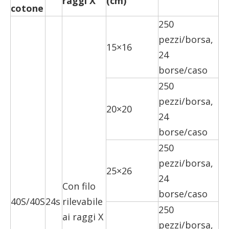
raggi X
(cm)
cotone
250
pezzi/borsa,
15×16
24
borse/caso
250
pezzi/borsa,
20×20
24
borse/caso
250
pezzi/borsa,
25×26
24
Con filo
borse/caso
40S/40S
24s
rilevabile
250
ai raggi X
pezzi/borsa,