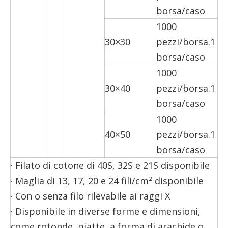
borsa/caso
1000
30×30
pezzi/borsa.1
borsa/caso
1000
30×40
pezzi/borsa.1
borsa/caso
1000
40×50
pezzi/borsa.1
borsa/caso
· Filato di cotone di 40S, 32S e 21S disponibile
· Maglia di 13, 17, 20 e 24 fili/cm² disponibile
· Con o senza filo rilevabile ai raggi X
· Disponibile in diverse forme e dimensioni,
come rotonde, piatte, a forma di arachide o