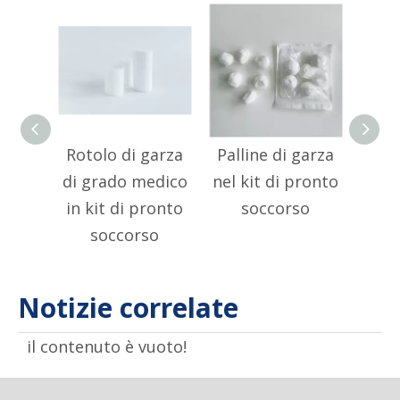
Rotolo di garza
Palline di garza
Pall
di grado medico
nel kit di pronto
per
in kit di pronto
soccorso
del
soccorso
l'a
d
Notizie correlate
il contenuto è vuoto!