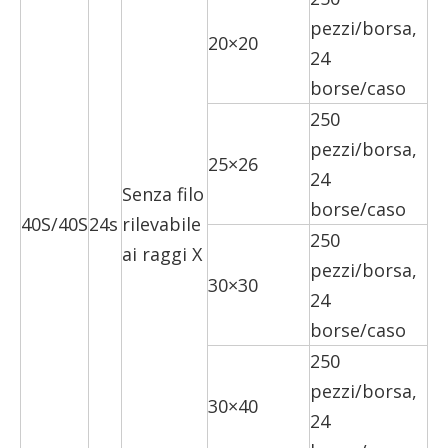
pezzi/borsa,
20×20
24
borse/caso
250
pezzi/borsa,
25×26
24
Senza filo
borse/caso
40S/40S
24s
rilevabile
250
ai raggi X
pezzi/borsa,
30×30
24
borse/caso
250
pezzi/borsa,
30×40
24