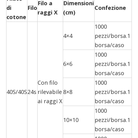
Filo a
Dimensioni
di
Filo
Confezione
raggi X
(cm)
cotone
1000
4×4
pezzi/borsa.1
borsa/caso
1000
6×6
pezzi/borsa.1
borsa/caso
Con filo
1000
40S/40S
24s
rilevabile
8×8
pezzi/borsa.1
ai raggi X
borsa/caso
1000
10×10
pezzi/borsa.1
borsa/caso