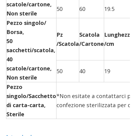
scatole/cartone,
50
60
19.5
Non sterile
Pezzo singolo/
Borsa,
Pz
Scatola
Lunghezza
50
/Scatola
/Cartone
/cm
sacchetti/scatola,
40
scatole/cartone,
50
40
19
Non sterile
Pezzo
singolo/Sacchetto
*Non esitate a contattarci per 
di carta-carta,
confezione sterilizzata per qu
Sterile