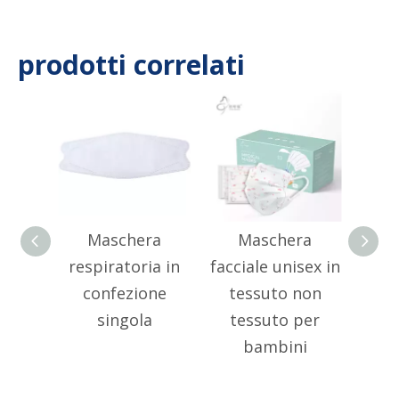
prodotti correlati
Maschera
Maschera
Ma
respiratoria in
facciale unisex in
med
confezione
tessuto non
singola
tessuto per
c
bambini
in