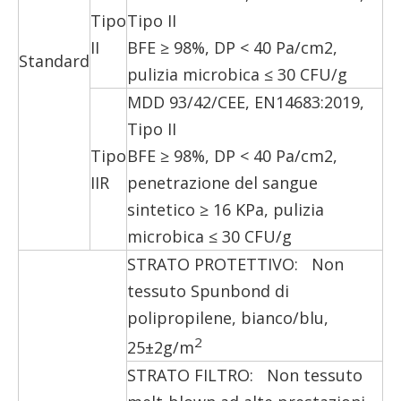
Tipo
Tipo II
II
BFE ≥ 98%, DP < 40 Pa/cm2,
Standard
pulizia microbica ≤ 30 CFU/g
MDD 93/42/CEE, EN14683:2019,
Tipo II
Tipo
BFE ≥ 98%, DP < 40 Pa/cm2,
IIR
penetrazione del sangue
sintetico ≥ 16 KPa, pulizia
microbica ≤ 30 CFU/g
STRATO PROTETTIVO: Non
tessuto Spunbond di
polipropilene, bianco/blu,
2
25±2g/m
STRATO FILTRO: Non tessuto