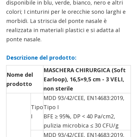
disponibile in blu, verde, bianco, nero e altri
colori; I cinturini per le orecchie sono larghi e
morbidi. La striscia del ponte nasale è
realizzata in materiali plastici e si adatta al
ponte nasale.
Descrizione del prodotto:
MASCHERA CHIRURGICA (Soft
Nome del
Earloop), 16,5×9,5 cm - 3 VELI,
prodotto
non sterile
MDD 93/42/CEE, EN14683:2019,
Tipo
Tipo I
I
BFE ≥ 95%, DP < 40 Pa/cm2,
pulizia microbica ≤ 30 CFU/g
MDD 93/42/CEE, EN14683:2019,