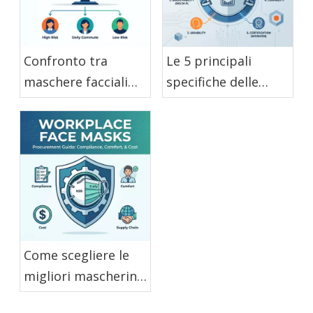
Confronto tra
Le 5 principali
maschere facciali
specifiche delle
usa e getta: quale
maschere facciali
tipo è adatto a te?
monouso per uso
industriale
Come scegliere le
migliori mascherine
usa e getta per il